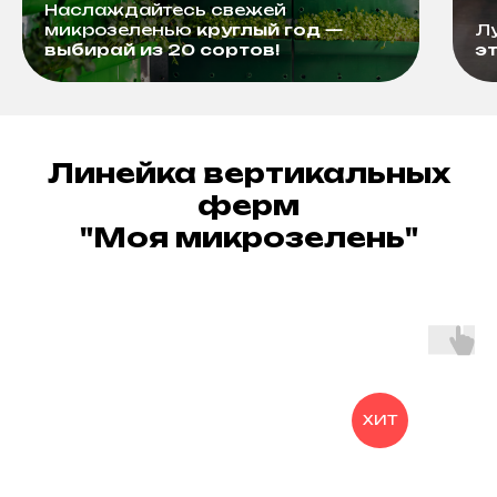
Наслаждайтесь свежей
микрозеленью
круглый год —
Л
выбирай из 20 сортов!
э
Линейка вертикальных
ферм
"Моя микрозелень"
ХИТ