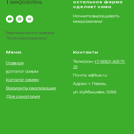
остальное ферма
сделает сама
Начните выращивать
микрозелень!
Вертикальная ферма
"Моя микрозелень"
Меню
Контакты
Телефон:
+7 (950) 451-71-
Главная
31
К
аталог ферм
Почта: e@1luk.ru
Каталог семян
Адрес: г. Пермь,
Варианты реализации
ул. Куйбышева, 128Б
Для санатория